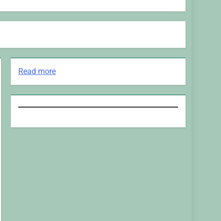
:
Read more
PEMIRA
FISIP
2025:
Wajah
demokrasi
yang
tercermin
dalam
wadah
Kopurwadi