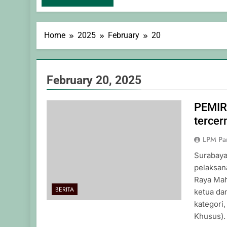
Home
2025
February
20
February 20, 2025
PEMIR
terce
LPM Pa
Surabaya
pelaksan
Raya Mah
BERITA
ketua da
kategori,
Khusus).