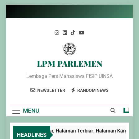
Skip
to
content
LPM PARLEMEN
Lembaga Pers Mahasiswa FISIP UINSA
NEWSLETTER
RANDOM NEWS
MENU
Rumput Liar, Halaman Terbiar: Halaman Kampus UI
HEADLINES
1 Year Ago