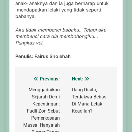
anak- anaknya dan ia juga berharap untuk
mendapatkan lelaki yang tidak seperti
babanya.
Aku tidak membenci babaku.. Tetapi aku
membenci cara dia membohongiku..,
Pungkas vei.
Penulis: Fairus Sholehah
Previous:
Next:
Post
navigation
Menggadaikan
Uang Disita,
Sejarah Demi
Terdakwa Bebas:
Kepentingan:
Di Mana Letak
Fadli Zon Sebut
Keadilan?
Pemerkosaan
Massal Hanyalah