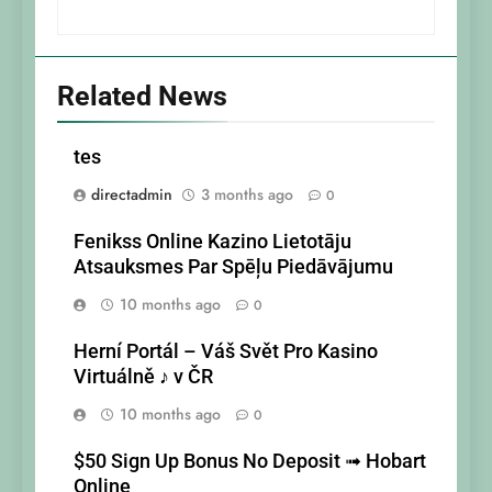
Related News
tes
directadmin
3 months ago
0
Fenikss Online Kazino Lietotāju
Atsauksmes Par Spēļu Piedāvājumu
10 months ago
0
Herní Portál – Váš Svět Pro Kasino
Virtuálně ♪ v ČR
10 months ago
0
$50 Sign Up Bonus No Deposit ➟ Hobart
Online